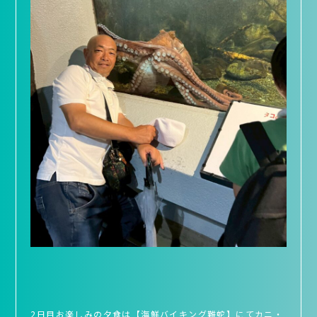
2日目お楽しみの夕食は【海鮮バイキング難蛇】にてカニ・