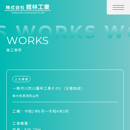
WORKS
施工事例
土木事業
一級河川荒川護岸工事その1（災害助成）
栃木県那須烏山市
工期：令和2年6月～令和4年3月
工事概要：
延長：936.70m