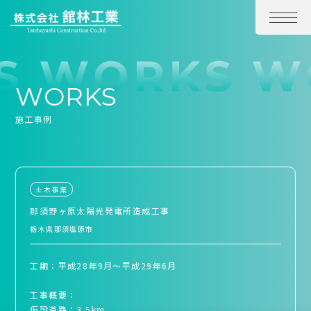
WORKS
施工事例
土木事業
那須野ヶ原太陽光発電所造成工事
栃木県那須塩原市
工期：平成28年9月～平成29年6月
工事概要：
仮設道路：3.5km