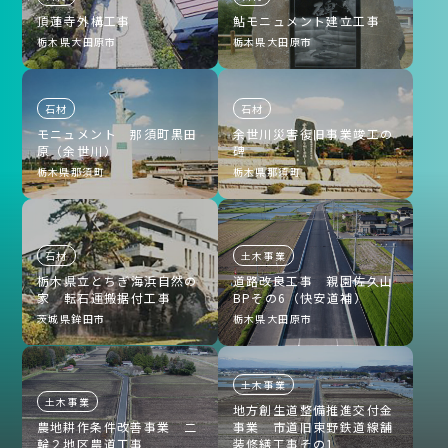
頂蓮寺外構工事
鮎モニュメント建立工事
栃木県大田原市
栃木県大田原市
石材
石材
モニュメント 那須町黒田
余世川災害復旧事業竣工の
原（余世川）
碑
栃木県那須町
栃木県那須町
石材
土木事業
栃木県立とちぎ海浜自然の
道路改良工事 親園佐久山
家 転石運搬据付工事
BPその6（快安道補）
茨城県鉾田市
栃木県大田原市
土木事業
土木事業
地方創生道整備推進交付金
農地耕作条件改善事業 二
事業 市道旧東野鉄道線舗
輪２地区農道工事
装修繕工事その1