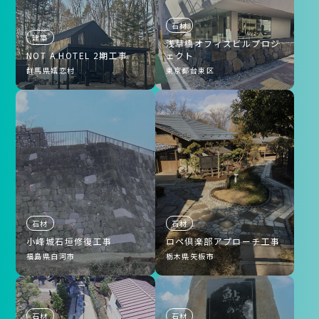
石材
建築
浅草橋オフィスビルプロジ
NOT A HOTEL 2期工事
ェクト
群馬県嬬恋村
東京都台東区
石材
石材
小峰城石垣修復工事
ロペ倶楽部アプローチ工事
福島県白河市
栃木県矢板市
石材
石材