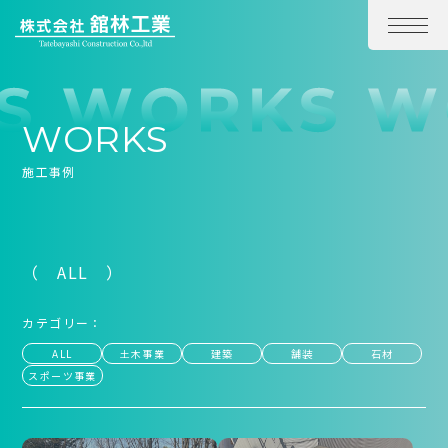
WORKS
施工事例
（ ALL ）
カテゴリー：
ALL
土木事業
建築
舗装
石材
スポーツ事業